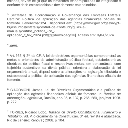
milhões, devem exigir que os tomadores tenham políticas de integridade e
conformidade estabelecidas e devidamente estabelecidas.
³ Secretaria de Coordenação e Governança das Empresas Estatais.
Cartilha: Política de aplicação das agências financeiras oficiais de
fomento. Fevereiro/2024. Disponível em: [https://www.gov.br/gestao/pt-
br/assuntos/estatais/central-de-conteudo/guias-e-
manuais/cartilha_politica_-de_-
aplicacao_if_fev_2024.pdf/@@download/file]. Acesso em 10/04/2024.
⁴
Idem
.
⁵ Art. 165, § 2º, da CF.
A lei de diretrizes orçamentárias compreenderá as
metas e prioridades da administração pública federal, estabelecerá as
diretrizes de política fiscal e respectivas metas, em consonância com
trajetória sustentável da dívida pública, orientará a elaboração da lei
orçamentária anual, disporá sobre as alterações na legislação tributária e
estabelecerá a política de aplicação das agências financeiras oficiais de
fomento.
⁶ GIACOMONI, James. Lei de Diretrizes Orçamentárias e a política de
aplicação das agências financeiras oficiais de fomento. In:
Revista de
Informação Legislativa
, Brasília, ano 35, n. 137, p. 265-280, jan./mar. 1998.
p. 272.
⁷ TORRES, Ricardo Lobo.
Tratado de Direito Constitucional Financeiro e
Tributário
, Vol. V: o orçamento na Constituição. 3ª ed. revista e atualizada.
Rio de Janeiro: Renovar, 2008. p. 104.