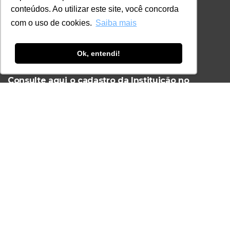
conteúdos. Ao utilizar este site, você concorda
+55 11 98924-8322
com o uso de cookies.
Saiba mais
contato@lec.com.br
Ok, entendi!
Ferramenta Antifraude
Consulte aqui o cadastro da Instituição no
Sistema e-MEC