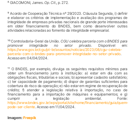
⁸ GIACOMONI, James.
Op. Cit
., p. 272.
⁹ Acordo de Cooperação Técnica nº 29/2023. Cláusula Segunda, i) definir
e elaborar os critérios de implementação e avaliação dos programas de
integridade de empresas privadas nacionais de grande porte interessadas
em obter financiamento do BNDES, bem como desenvolver outras
atividades relacionadas ao fomento da integridade empresarial.
¹⁰ Controladoria-Geral da União.
CGU celebra parceria com o BNDES para
promover integridade no setor privado
. Disponível em:
https://www.gov.br/cgu/pt-br/assuntos/noticias/2023/08/cgu-celebra-
parceria-com-o-bndes-para-promover-integridade-no-setor-privado
.
Acesso em: 04/04/2024.
¹¹ O BNDES, por exemplo, divulga os seguintes requisitos mínimos para
obter um financiamento junto à instituição: a) estar em dia com as
obrigações fiscais, tributárias e sociais; b) apresentar cadastro satisfatório;
c) ter capacidade de pagamento; d) dispor de garantias suficientes para
cobertura do risco da operação; e) não estar em regime de recuperação de
crédito; f) atender a legislação relativa à importação, no caso de
financiamento para a importação de máquinas e equipamentos; e g)
cumprir a legislação ambiental. Fonte:
https://www.bndes.gov.br/wps/portal/site/home/financiamento/guia/quem-
pode-ser-cliente
. Acesso em 11/04/2024.
Imagem:
Freepik