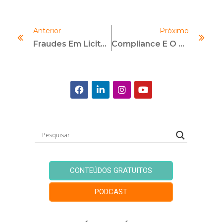
Anterior
Próximo
Fraudes Em Licitações E Contratos Públicos – Como Identificar E Prevenir
Compliance E O Mercado De Apostas – O Que Diz A Legislação E Como Se Manter Em Conformidade?
CONTEÚDOS GRATUITOS
PODCAST