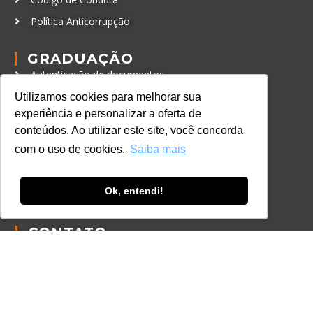
Política Anticorrupção
GRADUAÇÃO
Autenticação de documentos
Utilizamos cookies para melhorar sua
CURSOS, EVENTOS E
experiência e personalizar a oferta de
CERTIFICAÇÕES
conteúdos. Ao utilizar este site, você concorda
Online
com o uso de cookies.
Saiba mais
In Company
Eventos
Ok, entendi!
Certificações
CONTATO
+55 11 3259-2837
+55 11 98924-8322
contato@lec.com.br