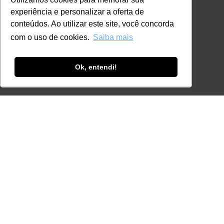
experiência e personalizar a oferta de
Certificações
conteúdos. Ao utilizar este site, você concorda
CONTATO
com o uso de cookies.
Saiba mais
+55 11 3259-2837
+55 11 98924-8322
Ok, entendi!
contato@lec.com.br
Ferramenta Antifraude
Consulte aqui o cadastro da Instituição no
Sistema e-MEC