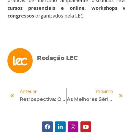
práticas de mercado amplamente discutidas nos
cursos presenciais e online
,
workshops
e
congressos
organizados pela LEC.
Redação LEC
Anterior
Próximo
Retrospectiva: Os 7 Assuntos Que Mais Bombaram No Ano
As Melhores Séries Sobre Investigações Para Ver No Netflix