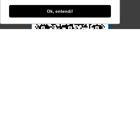
Ok, entendi!
Acesse Já!
© LEC - Todos os direitos reservados.
| LEC Educação e Pesquisa LTDA
- CNPJ: 16.457.791/0001-13
* Site by
Mamutt Design