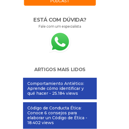
PODCAST
ESTÁ COM DÚVIDA?
Fale com um especialista
ARTIGOS MAIS LIDOS
Comportamiento Antiético:
Aprende cómo identificar y
qué hacer
- 25.184 views
Código de Conducta Ética:
Conoce 6 consejos para
elaborar un Código de Ética
-
18.402 views