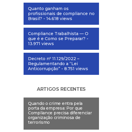
Quanto ganham os
profissionais de compliance no
Brasil?
- 14.618 views
Compliance Trabalhista — O
que é e Como se Preparar?
-
13.971 views
Decreto nº 11.129/2022 –
Regulamentando a “Lei
Anticorrupção”
- 8.751 views
ARTIGOS RECENTES
Quando o crime entra pela
porta da empresa: Por que
Compliance precisa diferenciar
organização criminosa de
terrorismo