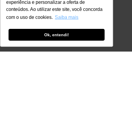
+55 11 98924-8322
experiência e personalizar a oferta de
conteúdos. Ao utilizar este site, você concorda
contato@lec.com.br
com o uso de cookies.
Saiba mais
Ferramenta Antifraude
Ok, entendi!
Consulte aqui o cadastro da Instituição no
Sistema e-MEC