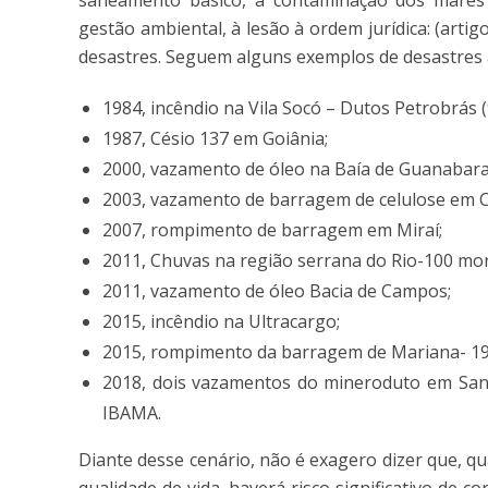
saneamento básico, à contaminação dos mares 
gestão ambiental, à lesão à ordem jurídica: (artig
desastres. Seguem alguns exemplos de desastres am
1984, incêndio na Vila Socó – Dutos Petrobrás 
1987, Césio 137 em Goiânia;
2000, vazamento de óleo na Baía de Guanabara
2003, vazamento de barragem de celulose em 
2007, rompimento de barragem em Miraí;
2011, Chuvas na região serrana do Rio-100 mor
2011, vazamento de óleo Bacia de Campos;
2015, incêndio na Ultracargo;
2015, rompimento da barragem de Mariana- 19
2018, dois vazamentos do mineroduto em San
IBAMA.
Diante desse cenário, não é exagero dizer que, q