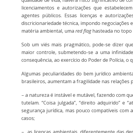
qualidade de vida, haverá risco significativo de c
licenciamentos e autorizações que estabelece
agentes públicos. Essas licenças e autorizaç
discricionariedade técnica, impondo negociações 
matéria ambiental, uma
red flag
hasteada no topo 
Sob um viés mais pragmático, pode-se dizer que 
maior controle, submetendo-se a uma infinidade 
consequência, ao exercício do Poder de Polícia, o q
Algumas peculiaridades do bem jurídico ambienta
brasileiros, aumentam a fragilidade nas relações 
– a natureza é instável e mutável, fazendo com que
tutelam. “Coisa julgada”, “direito adquirido” e “
segurança jurídica, mas pouco compatíveis com a
casos;
– as licenças ambientais, diferentemente das dem