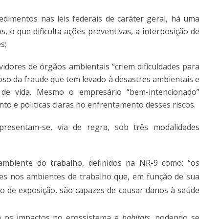
edimentos nas leis federais de caráter geral, há uma
, o que dificulta ações preventivas, a interposição de
s;
dores de órgãos ambientais “criem dificuldades para
cioso da fraude que tem levado à desastres ambientais e
 de vida. Mesmo o empresário “bem-intencionado”
to e políticas claras no enfrentamento desses riscos.
presentam-se, via de regra, sob três modalidades
ambiente do trabalho, definidos na NR-9 como: “os
ntes nos ambientes de trabalho que, em função de sua
o de exposição, são capazes de causar danos à saúde
am os impactos no ecossistema e
habitats
, podendo se