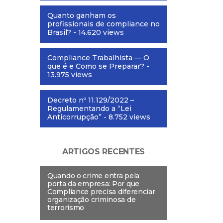
Quanto ganham os
profissionais de compliance no
Brasil?
- 14.620 views
Compliance Trabalhista — O
que é e Como se Preparar?
-
13.975 views
Decreto nº 11.129/2022 –
Regulamentando a “Lei
Anticorrupção”
- 8.752 views
ARTIGOS RECENTES
Quando o crime entra pela
porta da empresa: Por que
Compliance precisa diferenciar
organização criminosa de
terrorismo