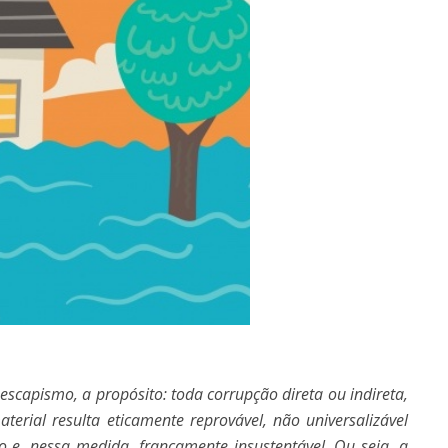
escapismo, a propósito: toda corrupção direta ou indireta,
aterial resulta eticamente reprovável, não universalizável
 e, nessa medida, francamente insustentável. Ou seja, a