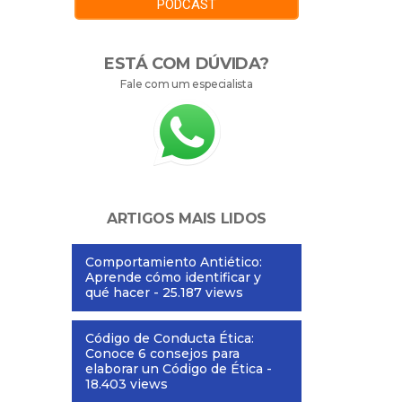
PODCAST
ESTÁ COM DÚVIDA?
Fale com um especialista
ARTIGOS MAIS LIDOS
Comportamiento Antiético:
Aprende cómo identificar y
qué hacer
- 25.187 views
Código de Conducta Ética:
Conoce 6 consejos para
elaborar un Código de Ética
-
18.403 views