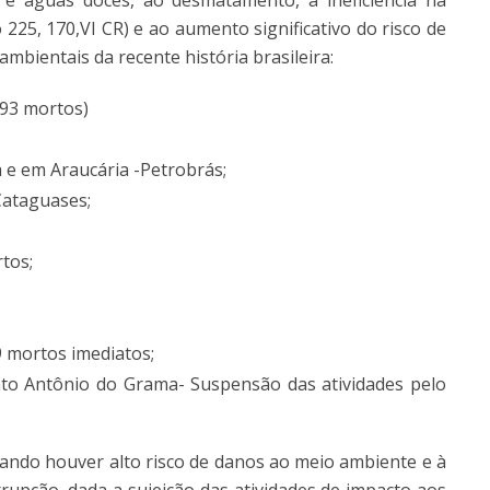
e águas doces, ao desmatamento, à ineficiência na
o 225, 170,VI CR) e ao aumento significativo do risco de
bientais da recente história brasileira:
(93 mortos)
 e em Araucária -Petrobrás;
Cataguases;
tos;
 mortos imediatos;
to Antônio do Grama- Suspensão das atividades pelo
uando houver alto risco de danos ao meio ambiente e à