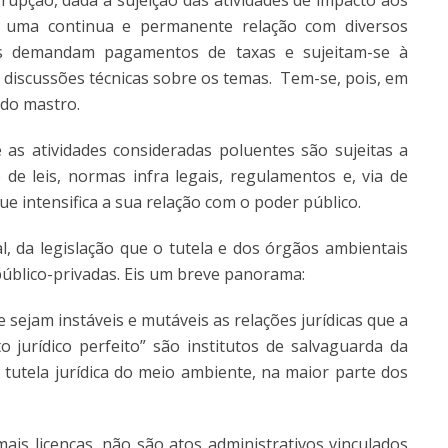
orrupção, dada a sujeição das atividades de impacto aos
m uma continua e permanente relação com diversos
ões demandam pagamentos de taxas e sujeitam-se à
e discussões técnicas sobre os temas. Tem-se, pois, em
do mastro.
as atividades consideradas poluentes são sujeitas a
de leis, normas infra legais, regulamentos e, via de
ue intensifica a sua relação com o poder público.
l, da legislação que o tutela e dos órgãos ambientais
público-privadas. Eis um breve panorama:
 sejam instáveis e mutáveis as relações jurídicas que a
ato jurídico perfeito” são institutos de salvaguarda da
 tutela jurídica do meio ambiente, na maior parte dos
ais licenças, não são atos administrativos vinculados