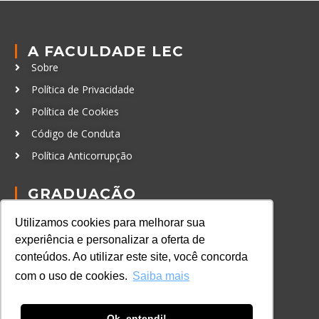
A FACULDADE LEC
Sobre
Política de Privacidade
Política de Cookies
Código de Conduta
Política Anticorrupção
GRADUAÇÃO
Autenticação de documentos
Utilizamos cookies para melhorar sua
CURSOS, EVENTOS E
experiência e personalizar a oferta de
CERTIFICAÇÕES
conteúdos. Ao utilizar este site, você concorda
Online
com o uso de cookies.
Saiba mais
In Company
Eventos
Ok, entendi!