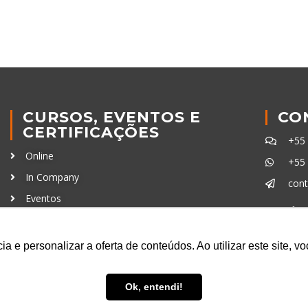
CURSOS, EVENTOS E
CO
CERTIFICAÇÕES
+55
Online
+55
In Company
con
Eventos
Certificações
Ferra
a e personalizar a oferta de conteúdos. Ao utilizar este site, 
Ok, entendi!