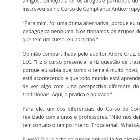
amigos, começou a ler os artigos e participou do
inscreveu-se no Curso de Compliance Anticorrupç
“Para mim, foi uma ótima alternativa, porque eu 
pedagógica nenhuma. Nós tínhamos os grupos de d
que tem um curso, eu participo.”
Opinião compartilhada pelo auditor André Cruz, 
LEC. “Fiz o curso presencial e fiz questão de tr
porque eu sabia que, como o tema é muito novo,
está acontecendo e que todo mundo está aprenden
de ver algo com uma perspectiva diferente do
tradicionais. Aqui, a prática é aplicada.”
Para ele, um dos diferenciais do Curso de Com
realizado com alunos e professores. “Não nos de
tem contato o tempo inteiro. Troca email, WhatsAp
E você? O que acha de cursos online? Já fez algum