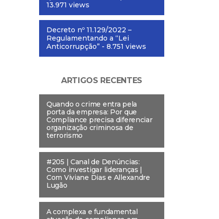
13.971 views
Decreto nº 11.129/2022 –
Regulamentando a “Lei
Anticorrupção”
- 8.751 views
ARTIGOS RECENTES
Quando o crime entra pela
porta da empresa: Por que
Compliance precisa diferenciar
organização criminosa de
terrorismo
#205 | Canal de Denúncias:
Como investigar lideranças |
Com Viviane Dias e Allexandre
Lugão
A complexa e fundamental