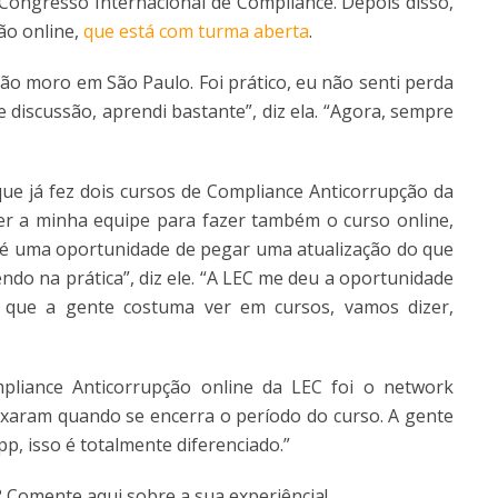
 Congresso Internacional de Compliance. Depois disso,
ão online,
que está com turma aberta
.
não moro em São Paulo. Foi prático, eu não senti perda
iscussão, aprendi bastante”, diz ela. “Agora, sempre
que já fez dois cursos de Compliance Anticorrupção da
azer a minha equipe para fazer também o curso online,
 é uma oportunidade de pegar uma atualização do que
do na prática”, diz ele. “A LEC me deu a oportunidade
 que a gente costuma ver em cursos, vamos dizer,
pliance Anticorrupção online da LEC foi o network
ixaram quando se encerra o período do curso. A gente
p, isso é totalmente diferenciado.”
? Comente aqui sobre a sua experiência!