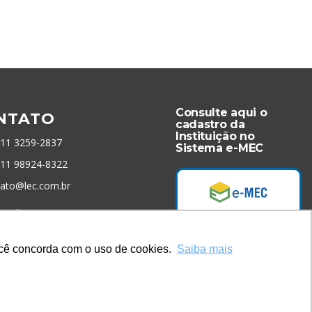
Consulte aqui o
NTATO
cadastro da
Instituição no
 11 3259-2837
Sistema e-MEC
 11 98924-8322
tato@lec.com.br
menta Antifraude
você concorda com o uso de cookies.
Saiba mais