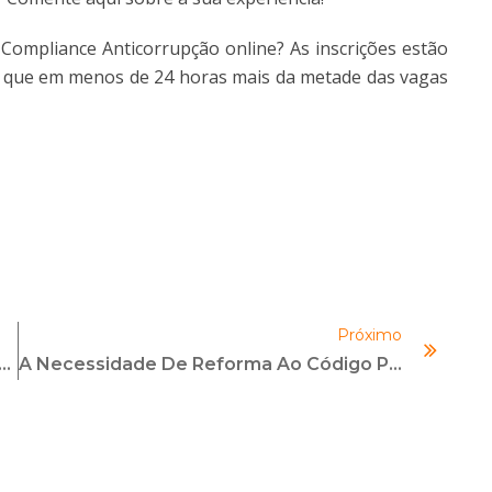
Compliance Anticorrupção online? As inscrições estão
a, que em menos de 24 horas mais da metade das vagas
Próximo
Do U2, ‘cura’ Da Corrupção Será Por Meio Da Transparência
A Necessidade De Reforma Ao Código Penal E Processual Penal