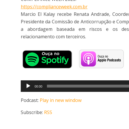
https://complianceweek.com.br
Marcio El Kalay recebe Renata Andrade, Coorde
Presidente da Comissão de Anticorrupção e Comp
a abordagem baseada em riscos e os desa
relacionamento com terceiros.
Tocador
00:00
de
áudio
Podcast:
Play in new window
Subscribe:
RSS