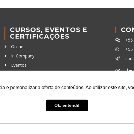
CURSOS, EVENTOS E
CO
CERTIFICAÇÕES
+55
Online
+55
In Company
con
Eventos
Certificações
Ferra
a e personalizar a oferta de conteúdos. Ao utilizar este site, 
Ok, entendi!