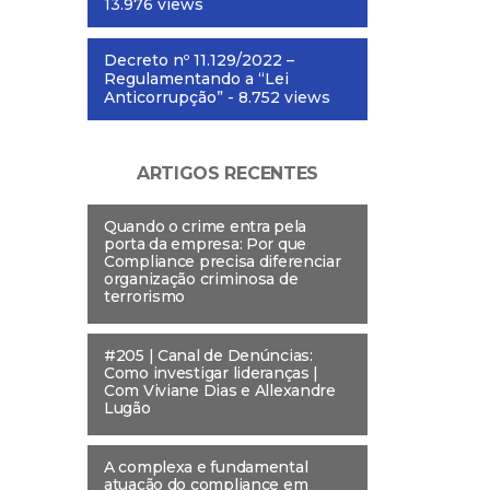
13.976 views
Decreto nº 11.129/2022 –
Regulamentando a “Lei
Anticorrupção”
- 8.752 views
ARTIGOS RECENTES
Quando o crime entra pela
porta da empresa: Por que
Compliance precisa diferenciar
organização criminosa de
terrorismo
#205 | Canal de Denúncias:
Como investigar lideranças |
Com Viviane Dias e Allexandre
Lugão
A complexa e fundamental
atuação do compliance em