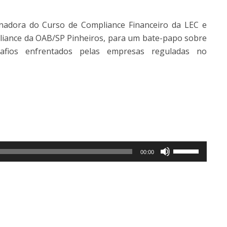
nadora do Curso de Compliance Financeiro da LEC e
liance da OAB/SP Pinheiros, para um bate-papo sobre
fios enfrentados pelas empresas reguladas no
Use
00:00
as
setas
para
cima
ou
para