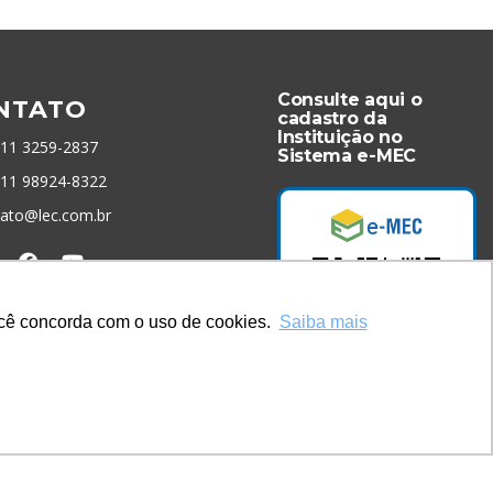
Consulte aqui o
NTATO
cadastro da
Instituição no
 11 3259-2837
Sistema e-MEC
 11 98924-8322
tato@lec.com.br
menta Antifraude
você concorda com o uso de cookies.
Saiba mais
Acesse Já!