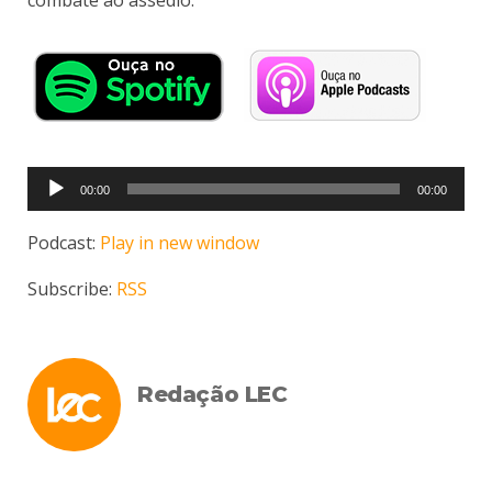
combate ao assédio.
Tocador
00:00
00:00
de
áudio
Podcast:
Play in new window
Subscribe:
RSS
Redação LEC