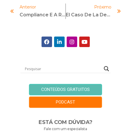
Anterior
Próximo
Compliance E A Rastreabilidade Fiscal: As Inovações Regulatórias E O Enforcement No Controle De Cigarros E Bebidas
El Caso De La Detención Indebida De 2 Brasileñas En Alemania Por Tráfico Internacional De Drogas Y Sus Aspectos De Compliance
CONTEÚDOS GRATUITOS
PODCAST
ESTÁ COM DÚVIDA?
Fale com um especialista