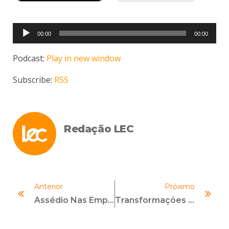
Tocador
00:00
00:00
de
áudio
Podcast:
Play in new window
Subscribe:
RSS
Redação LEC
Anterior
Próximo
Assédio Nas Empresas Afeta A Função Social Dos Negócios
Transformações No Chile Criam Demanda Por Programas De Compliance