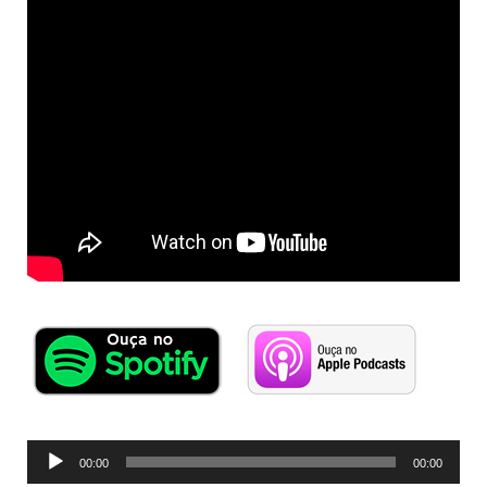
Tocador
00:00
00:00
de