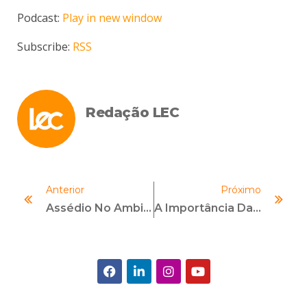
áudio
Podcast:
Play in new window
Subscribe:
RSS
Redação LEC
Anterior
Próximo
Assédio No Ambiente De Trabalho: Como A Pressão Excessiva Pode Ser Um Risco De Compliance
A Importância Da Ética E Da Cultura Organizacional, Na Governança Corporativa E No ESG