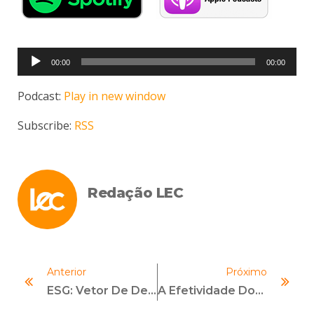
Tocador
00:00
00:00
de
áudio
Podcast:
Play in new window
Subscribe:
RSS
Redação LEC
Anterior
Próximo
ESG: Vetor De Desenvolvimento Na Economia, E De Geração De Resultados Nas Empresas
A Efetividade Dos Treinamentos No Ambiente Virtual E Híbrido