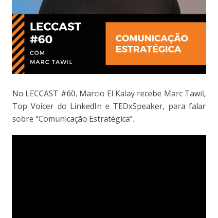
No LECCAST #60, Marcio El Kalay recebe Marc Tawil,
Top Voicer do LinkedIn e TEDxSpeaker, para falar
sobre “Comunicação Estratégica”.