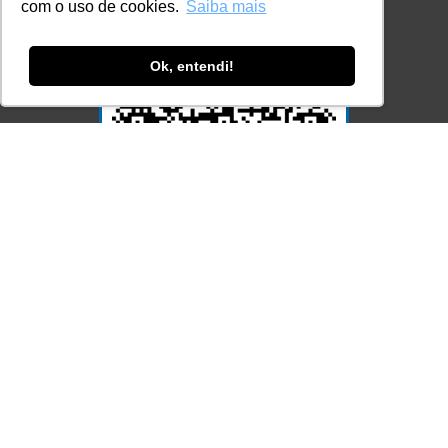
com o uso de cookies.
Saiba mais
Ok, entendi!
Acesse Já!
© LEC - Todos os direitos reservados.
| LEC Educação e Pesquisa LTDA
- CNPJ: 16.457.791/0001-13