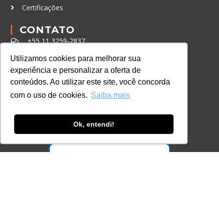
Certificações
CONTATO
+55 11 3259-2837
+55 11 98924-8322
Utilizamos cookies para melhorar sua
experiência e personalizar a oferta de
contato@lec.com.br
conteúdos. Ao utilizar este site, você concorda
com o uso de cookies.
Saiba mais
Ferramenta Antifraude
Consulte aqui o cadastro da Instituição no
Ok, entendi!
Sistema e-MEC