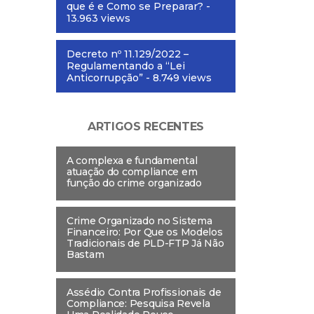
que é e Como se Preparar?
-
13.963 views
Decreto nº 11.129/2022 –
Regulamentando a “Lei
Anticorrupção”
- 8.749 views
ARTIGOS RECENTES
A complexa e fundamental
atuação do compliance em
função do crime organizado
Crime Organizado no Sistema
Financeiro: Por Que os Modelos
Tradicionais de PLD-FTP Já Não
Bastam
Assédio Contra Profissionais de
Compliance: Pesquisa Revela