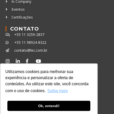
In Company
Eventos
Certificações
CONTATO
+55 11 3259-2837
+55 11 98924-8322
contato@lec.com.br
Ferramenta Antifraude
Utilizamos cookies para melhorar sua
Consulte aqui o cadastro da Instituição no
experiência e personalizar a oferta de
Sistema e-MEC
conteúdos. Ao utilizar este site, você concorda
com o uso de cookies.
Saiba mais
Ok, entendi!