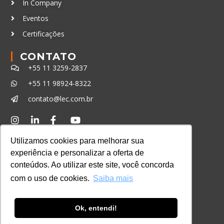
In Company
Eventos
Certificações
CONTATO
+55 11 3259-2837
+55 11 98924-8322
contato@lec.com.br
Ferramenta Antifraude
Utilizamos cookies para melhorar sua
Consulte aqui o cadastro da Instituição no
experiência e personalizar a oferta de
Sistema e-MEC
conteúdos. Ao utilizar este site, você concorda
com o uso de cookies.
Saiba mais
Ok, entendi!