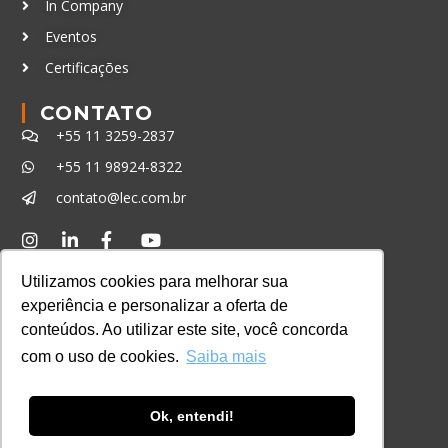
In Company
Eventos
Certificações
CONTATO
+55 11 3259-2837
+55 11 98924-8322
contato@lec.com.br
Ferramenta Antifraude
Utilizamos cookies para melhorar sua
Consulte aqui o cadastro da Instituição no
experiência e personalizar a oferta de
Sistema e-MEC
conteúdos. Ao utilizar este site, você concorda
com o uso de cookies.
Saiba mais
Ok, entendi!