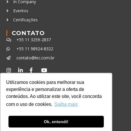
In Company
Eventos
Certificações
CONTATO
+55 11 3259-2837
+55 11 98924-8322
contato@lec.com.br
Ferramenta Antifraude
Utilizamos cookies para melhorar sua
Consulte aqui o cadastro da Instituição no
experiência e personalizar a oferta de
Sistema e-MEC
conteúdos. Ao utilizar este site, você concorda
com o uso de cookies.
Saiba mais
Ok, entendi!