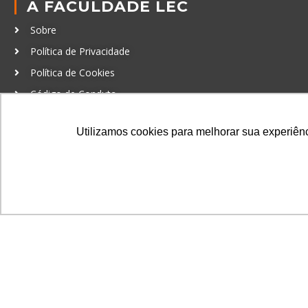
A FACULDADE LEC
Sobre
Política de Privacidade
Política de Cookies
Código de Conduta
Política Anticorrupção
Utilizamos cookies para melhorar sua experiênci
GRADUAÇÃO
Autenticação de documentos
© LEC - Todos os direitos reservados.
| LEC Educação e Pesq