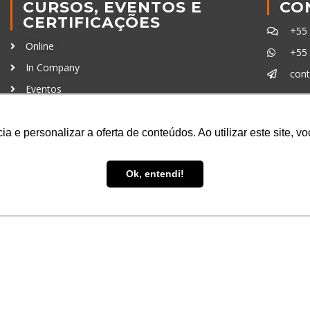
CURSOS, EVENTOS E
CO
CERTIFICAÇÕES
+55
Online
+55
In Company
con
Eventos
Certificações
Ferra
a e personalizar a oferta de conteúdos. Ao utilizar este site, 
Ok, entendi!
uisa LTDA
- CNPJ: 16.457.791/0001-13