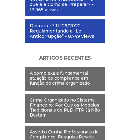
que é e Como se Preparar?
-
13.965 views
Decreto nº 11.129/2022 –
Regulamentando a “Lei
Anticorrupção”
- 8.749 views
ARTIGOS RECENTES
A complexa e fundamental
atuação do compliance em
função do crime organizado
Crime Organizado no Sistema
Financeiro: Por Que os Modelos
Tradicionais de PLD-FTP Já Não
Bastam
Assédio Contra Profissionais de
Compliance: Pesquisa Revela