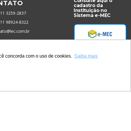
Consulte aqui o
NTATO
cadastro da
Instituição no
 11 3259-2837
Sistema e-MEC
 11 98924-8322
tato@lec.com.br
menta Antifraude
você concorda com o uso de cookies.
Saiba mais
Acesse Já!
* Site by
Mamutt Design