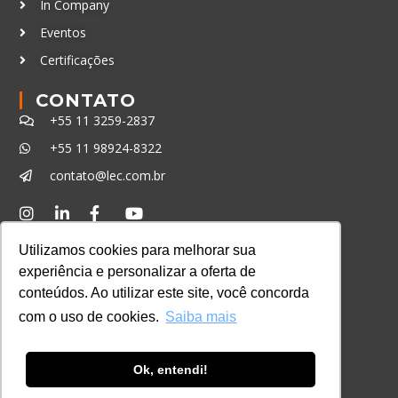
In Company
Eventos
Certificações
CONTATO
+55 11 3259-2837
+55 11 98924-8322
contato@lec.com.br
Ferramenta Antifraude
Utilizamos cookies para melhorar sua
Consulte aqui o cadastro da Instituição no
experiência e personalizar a oferta de
Sistema e-MEC
conteúdos. Ao utilizar este site, você concorda
com o uso de cookies.
Saiba mais
Ok, entendi!