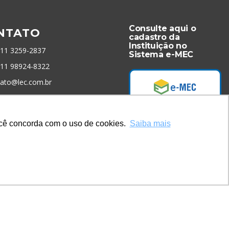
Consulte aqui o
NTATO
cadastro da
Instituição no
 11 3259-2837
Sistema e-MEC
 11 98924-8322
tato@lec.com.br
menta Antifraude
você concorda com o uso de cookies.
Saiba mais
Acesse Já!