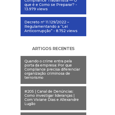
Compliance Trabalhista — O
que é e Como se Preparar?
-
13.979 views
Decreto nº 11.129/2022 –
Regulamentando a “Lei
Anticorrupção”
- 8.752 views
ARTIGOS RECENTES
Quando o crime entra pela
porta da empresa: Por que
Compliance precisa diferenciar
organização criminosa de
terrorismo
#205 | Canal de Denúncias:
Como investigar lideranças |
Com Viviane Dias e Allexandre
Lugão