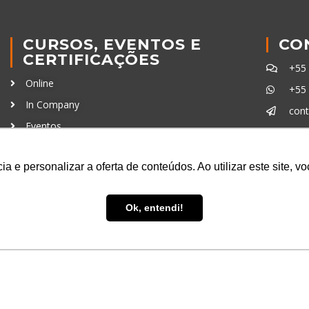
CURSOS, EVENTOS E
CO
CERTIFICAÇÕES
+55
Online
+55
In Company
con
Eventos
Certificações
Ferra
a e personalizar a oferta de conteúdos. Ao utilizar este site, 
Ok, entendi!