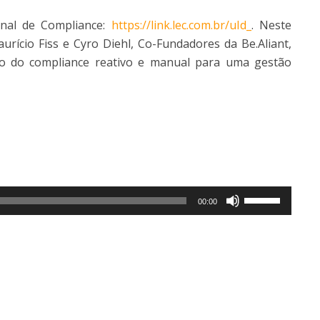
onal de Compliance:
https://link.lec.com.br/uId_
. Neste
ício Fiss e Cyro Diehl, Co-Fundadores da Be.Aliant,
ão do compliance reativo e manual para uma gestão
Use
00:00
as
setas
para
cima
ou
para