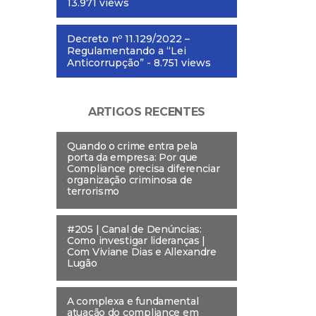
13.971 views
Decreto nº 11.129/2022 –
Regulamentando a “Lei
Anticorrupção”
- 8.751 views
ARTIGOS RECENTES
Quando o crime entra pela
porta da empresa: Por que
Compliance precisa diferenciar
organização criminosa de
terrorismo
#205 | Canal de Denúncias:
Como investigar lideranças |
Com Viviane Dias e Allexandre
Lugão
A complexa e fundamental
atuação do compliance em