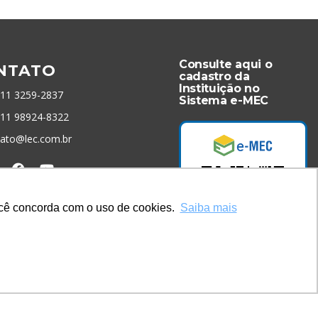
Consulte aqui o
NTATO
cadastro da
Instituição no
 11 3259-2837
Sistema e-MEC
 11 98924-8322
tato@lec.com.br
menta Antifraude
você concorda com o uso de cookies.
Saiba mais
Acesse Já!