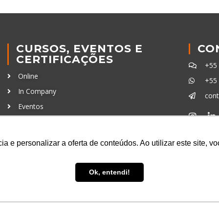
CURSOS, EVENTOS E
CO
CERTIFICAÇÕES
+55
Online
+55
In Company
con
Eventos
Certificações
Ferra
a e personalizar a oferta de conteúdos. Ao utilizar este site, 
Ok, entendi!