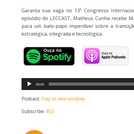
Garanta sua vaga no 13º Congresso Internaci
episódio do LECCAST, Matheus Cunha recebe Maur
para um bate-papo imperdível sobre a transiç
estratégica, integrada e tecnológica.
Tocador
00:00
de
áudio
Podcast:
Play in new window
Subscribe:
RSS