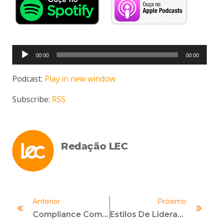
Tocador
00:00
00:00
de
áudio
Podcast:
Play in new window
Subscribe:
RSS
Redação LEC
Anterior
Próximo
Compliance Como Cultura Organizacional: Além Do Cumprimento Formal De Normas
Estilos De Liderança: Conheça Os Principais