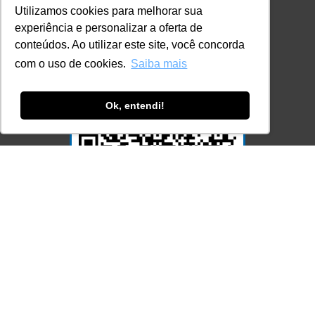
Utilizamos cookies para melhorar sua
experiência e personalizar a oferta de
conteúdos. Ao utilizar este site, você concorda
com o uso de cookies.
Saiba mais
Ok, entendi!
Acesse Já!
© LEC - Todos os direitos reservados.
| LEC Educação e Pesquisa LTDA
- CNPJ: 16.457.791/0001-13
* Site by
Mamutt Design