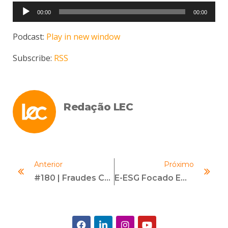
Tocador
00:00
00:00
de
áudio
Podcast:
Play in new window
Subscribe:
RSS
Redação LEC
Anterior
Próximo
#180 | Fraudes Corporativas: Riscos E Responsabilidade | Com Adriana Dantas
E-ESG Focado Em Geração De Valor, Estratégia E Governança Corporativa