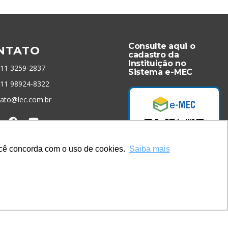
Consulte aqui o
NTATO
cadastro da
Instituição no
 11 3259-2837
Sistema e-MEC
 11 98924-8322
tato@lec.com.br
menta Antifraude
você concorda com o uso de cookies.
Saiba mais
Acesse Já!