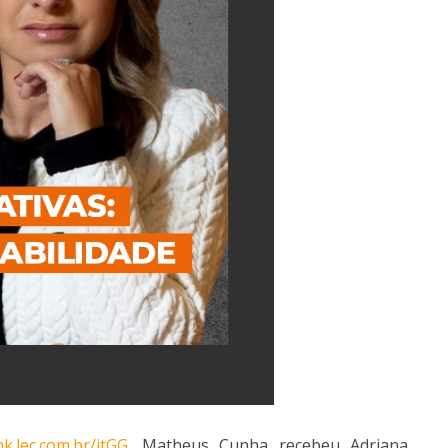
ink.lec.com.br/itGG
. Matheus Cunha recebeu Adriana