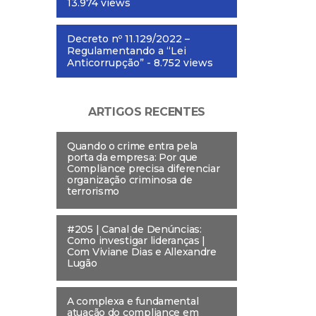
13.974 views
Decreto nº 11.129/2022 –
Regulamentando a “Lei
Anticorrupção”
- 8.752 views
ARTIGOS RECENTES
Quando o crime entra pela
porta da empresa: Por que
Compliance precisa diferenciar
organização criminosa de
terrorismo
#205 | Canal de Denúncias:
Como investigar lideranças |
Com Viviane Dias e Allexandre
Lugão
A complexa e fundamental
atuação do compliance em