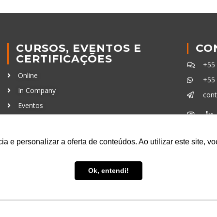
CURSOS, EVENTOS E
CO
CERTIFICAÇÕES
+55
Online
+55
In Company
con
Eventos
Certificações
Ferra
a e personalizar a oferta de conteúdos. Ao utilizar este site, 
Ok, entendi!