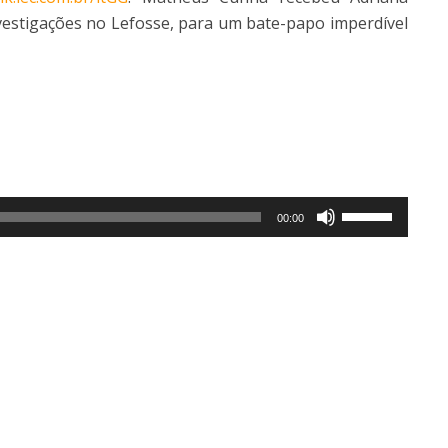
nvestigações no Lefosse, para um bate-papo imperdível
Use
00:00
as
setas
para
cima
ou
para
baixo
para
aumentar