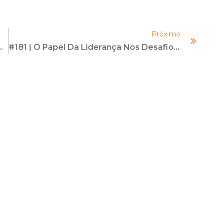
ou
diminuir
Próximo
o
s | Com Bárbara Vallim E Alessandra Gonsales
#181 | O Papel Da Liderança Nos Desafios Empresariais | Com Milena Sbrana
volume.