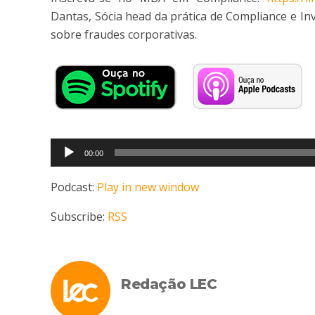
Dantas, Sócia head da prática de Compliance e I
sobre fraudes corporativas.
Tocador
00:00
de
áudio
Podcast:
Play in new window
Subscribe:
RSS
Redação LEC