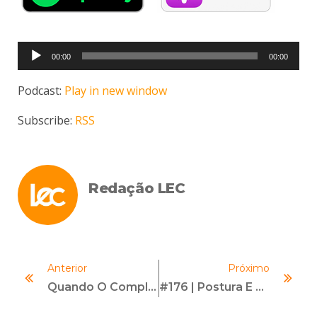
Tocador
00:00
00:00
de
áudio
Podcast:
Play in new window
Subscribe:
RSS
Redação LEC
Anterior
Próximo
Quando O Compliance Officer Pode Se Dar Mal?
#176 | Postura E Respiração Como Ferramentas De Comunicação | Com Valdirene Canhestro