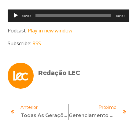
Tocador
00:00
00:00
de
áudio
Podcast:
Play in new window
Subscribe:
RSS
Redação LEC
Anterior
Próximo
Todas As Gerações De Pessoas Precisam Ser Igualmente Respeitadas, Acolhidas E Incluídas
Gerenciamento De Riscos No Programa De PLD/FTP: Essencial Para A Integridade Corporativa