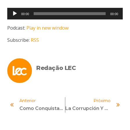
Tocador
00:00
00:00
de
áudio
Podcast:
Play in new window
Subscribe:
RSS
Redação LEC
Anterior
Próximo
Como Conquistar Um Cargo De Liderança Em Compliance
La Corrupción Y Sus Implicaciones Globales – Impactos Económicos, Sociales Y Reputacionales