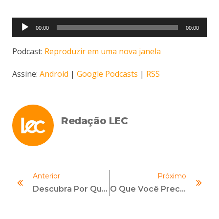
Tocador
00:00
00:00
de
áudio
Podcast:
Reproduzir em uma nova janela
Assine:
Android
|
Google Podcasts
|
RSS
Redação LEC
Anterior
Próximo
Descubra Por Que Este É O Melhor Momento Para Se Especializar Em Compliance
O Que Você Precisa Saber Sobre Estágios Durante A Pós-Graduação No Brasil