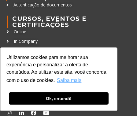
Autenticação de documentos
CURSOS, EVENTOS E
CERTIFICAÇÕES
Online
In Company
Eventos
Utilizamos cookies para melhorar sua
Certificações
experiência e personalizar a oferta de
conteúdos. Ao utilizar este site, você concorda
CONTATO
com o uso de cookies.
Saiba mais
+55 11 3259-2837
+55 11 98924-8322
Ok, entendi!
contato@lec.com.br
Ferramenta Antifraude
Consulte aqui o cadastro da Instituição no
Sistema e-MEC