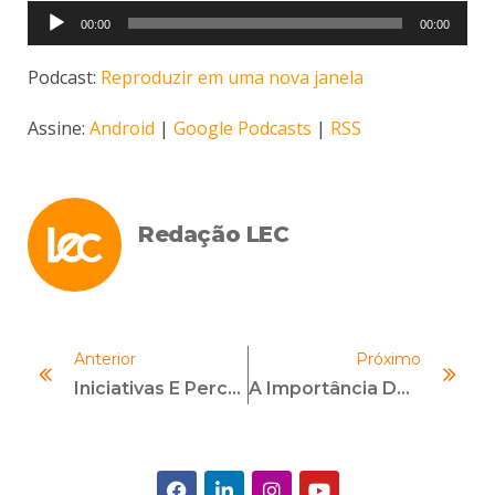
Tocador
00:00
00:00
de
áudio
Podcast:
Reproduzir em uma nova janela
Assine:
Android
|
Google Podcasts
|
RSS
Redação LEC
Anterior
Próximo
Iniciativas E Percepções Sobre O Combate À Corrupção No Brasil
A Importância Do Código De Conduta Para Uma Cultura Organizacional Ética E Sustentável