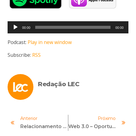
Tocador
00:00
00:00
de
áudio
Podcast:
Play in new window
Subscribe:
RSS
Redação LEC
Anterior
Próximo
Relacionamento Entre Agentes Públicos E A Iniciativa Privada
Web 3.0 – Oportunidades Para Os Profissionais Jurídico E De Compliance