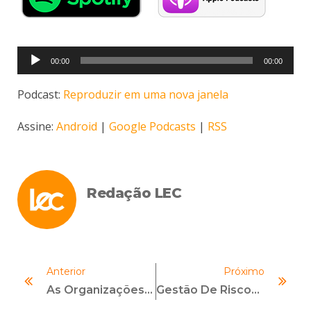
Tocador
00:00
00:00
de
áudio
Podcast:
Reproduzir em uma nova janela
Assine:
Android
|
Google Podcasts
|
RSS
Redação LEC
Anterior
Próximo
As Organizações Mais Sustentáveis São Também As Melhores E As Mais Rentáveis E Competitivas
Gestão De Riscos E Compliance Globais