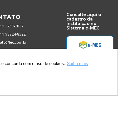
Consulte aqui o
NTATO
cadastro da
Instituição no
 11 3259-2837
Sistema e-MEC
 11 98924-8322
tato@lec.com.br
menta Antifraude
você concorda com o uso de cookies.
Saiba mais
Acesse Já!