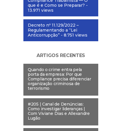
Compliance Trabalhista — O
que é e Como se Preparar?
-
13.971 views
Decreto nº 11.129/2022 –
Regulamentando a “Lei
Anticorrupção”
- 8.751 views
ARTIGOS RECENTES
Quando o crime entra pela
porta da empresa: Por que
Compliance precisa diferenciar
organização criminosa de
terrorismo
#205 | Canal de Denúncias:
Como investigar lideranças |
Com Viviane Dias e Allexandre
Lugão