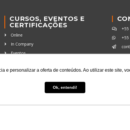
CURSOS, EVENTOS E
CO
CERTIFICAÇÕES
+55
Online
+55
In Company
con
Eventos
Certificações
Ferra
a e personalizar a oferta de conteúdos. Ao utilizar este site, 
Ok, entendi!