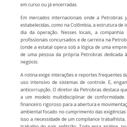
em curso ou já encerradas.
Em mercados internacionais onde a Petrobras já 
estabelecidas, como na Colômbia, a estrutura de in
dia da operação. Nesses locais, a companhia m
profissionais concursados e de carreira na Petro
(onde a estatal opera sob a lógica de uma empre
de uma pessoa da própria Petrobras dedicada à
negócio.
A rotina exige interações e reportes frequentes d
uso intensivo de sistemas de controle. E, eng
anticorrupção. O diretor da Petrobras destaca q
a um modelo multidisciplinar de conformidade
financeiro rigoroso para a abertura e movimenta
ambiental focado no cumprimento das exigências 
isso a necessidade de um compliance trabalhista,
trabalho do país anfitrião. Toda essa análise, po