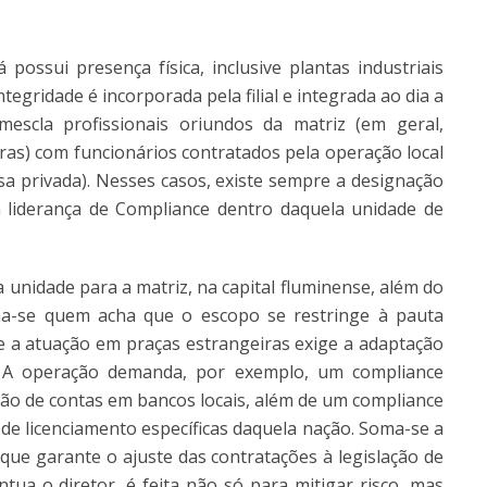
possui presença física, inclusive plantas industriais
tegridade é incorporada pela filial e integrada ao dia a
escla profissionais oriundos da matriz (em geral,
bras) com funcionários contratados pela operação local
sa privada). Nesses casos, existe sempre a designação
 liderança de Compliance dentro daquela unidade de
a unidade para a matriz, na capital fluminense, além do
ana-se quem acha que o escopo se restringe à pauta
ue a atuação em praças estrangeiras exige a adaptação
. A operação demanda, por exemplo, um compliance
ção de contas em bancos locais, além de um compliance
de licenciamento específicas daquela nação. Soma-se a
 que garante o ajuste das contratações à legislação de
ntua o diretor, é feita não só para mitigar risco, mas