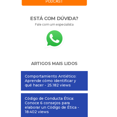
PODCAST
ESTÁ COM DÚVIDA?
Fale com um especialista
ARTIGOS MAIS LIDOS
Comportamiento Antiético:
Aprende cómo identificar y
qué hacer
- 25.182 views
Código de Conducta Ética:
Conoce 6 consejos para
elaborar un Código de Ética
-
18.402 views