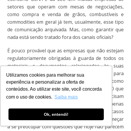
setores que operam com mesas de negociações,
como compra e venda de grãos, combustíveis e
commodities em geral já tem, usualmente, esse tipo
de comunicação arquivada. Mas, como garantir que
nada está sendo tratado fora dos canais oficiais?
É pouco provável que as empresas que não estejam
regulatoriamente obrigadas à guarda de todos os
materiais e documentos relacionados às suas
transações, venham a fazer investimentos para
Utilizamos cookies para melhorar sua
adquirir tecnologias tão caras e sofisticadas como
experiência e personalizar a oferta de
aquelas às quais os bancos estão recorrendo. O que
conteúdos. Ao utilizar este site, você concorda
não
quer dizer que elas também não precisam
com o uso de cookies.
Saiba mais
pensar nisso. Inclusive por precaução, não apenas
para essa situação específica, mas para outros casos
Ok, entendi!
de investigação corporativa, seria o caso de começar
a se preocupar com questões que hoje não parecem