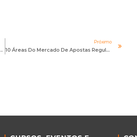
Próximo
chs E Instituições De Pagamento E A Conexão Com Padrões Globais De Transparência Fiscal (FATCA E CRS)
10 Áreas Do Mercado De Apostas Regulamentado Que Exigem A Presença De Profissionais De Compliance