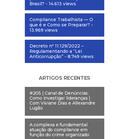
Brasil?
- 14.613 views
Compliance Trabalhista — O
que é e Como se Preparar?
-
13.969 views
Decreto nº 11.129/2022 –
Regulamentando a “Lei
Anticorrupção”
- 8.749 views
ARTIGOS RECENTES
#205 | Canal de Denúncias:
Como investigar lideranças |
Com Viviane Dias e Allexandre
Lugão
A complexa e fundamental
atuação do compliance em
função do crime organizado