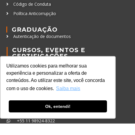
Código de Conduta
Política Anticorrupção
GRADUAÇÃO
Autenticação de documentos
CURSOS, EVENTOS E
CERTIFICAÇÕES
Online
Utilizamos cookies para melhorar sua
In Company
experiência e personalizar a oferta de
conteúdos. Ao utilizar este site, você concorda
Eventos
com o uso de cookies.
Saiba mais
Certificações
CONTATO
Ok, entendi!
+55 11 3259-2837
+55 11 98924-8322
contato@lec.com.br