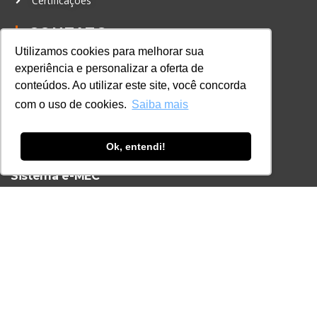
Certificações
CONTATO
+55 11 3259-2837
Utilizamos cookies para melhorar sua
experiência e personalizar a oferta de
+55 11 98924-8322
conteúdos. Ao utilizar este site, você concorda
contato@lec.com.br
com o uso de cookies.
Saiba mais
Ferramenta Antifraude
Ok, entendi!
Consulte aqui o cadastro da Instituição no
Sistema e-MEC