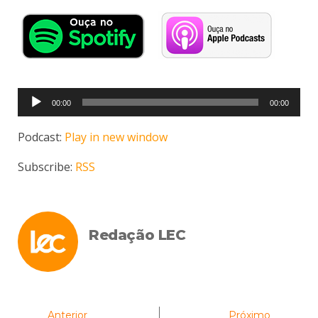
Tocador
00:00
00:00
de
áudio
Podcast:
Play in new window
Subscribe:
RSS
Redação LEC
Anterior
Próximo