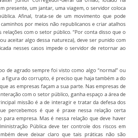
 Walter Junior Corregedor-Geral da União, lotado na
um presente, um jantar, uma viagem, o servidor coloca
pública. Afinal, trata-se de um movimento que pode
r caminhos por meios não republicanos e criar atalhos
 relações com o setor público. “Por conta disso que o
r ou aceitar algo dessa natureza), deve ser punido com
licada nesses casos impede o servidor de retornar ao
po de agrado sempre foi visto como algo “normal” ou
á a figura do corrupto, é preciso que haja também a do
so que as empresas façam a sua parte. Nas empresas de
 interação com o setor público, ganha espaço a área de
incipal missão é a de interagir e tratar da defesa dos
ue percebemos é que é praxe nessa relação certa
o para empresa. Mas é nessa relação que deve haver
ministração Pública deve ter controle dos riscos em
ambém deve deixar claro que tais práticas não são