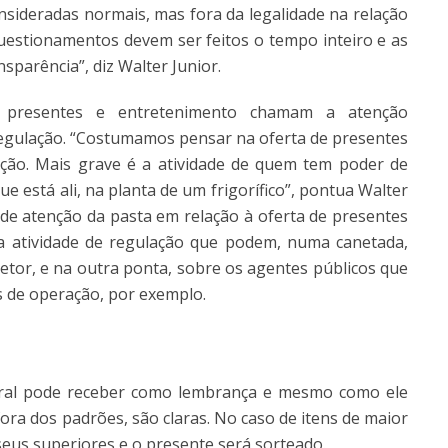
nsideradas normais, mas fora da legalidade na relação
Questionamentos devem ser feitos o tempo inteiro e as
sparência”, diz Walter Junior.
o presentes e entretenimento chamam a atenção
 regulação. “Costumamos pensar na oferta de presentes
ão. Mais grave é a atividade de quem tem poder de
que está ali, na planta de um frigorífico”, pontua Walter
 de atenção da pasta em relação à oferta de presentes
a atividade de regulação que podem, numa canetada,
etor, e na outra ponta, sobre os agentes públicos que
s de operação, por exemplo.
eral pode receber como lembrança e mesmo como ele
ora dos padrões, são claras. No caso de itens de maior
 seus superiores e o presente será sorteado.