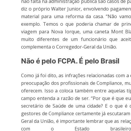
não falta na administração pública são casos de
diz o próprio Walter Junior, envolvendo pagame
material para uma reforma da casa. “Não vam
exemplo. Temos o que poderia chamar de princí
viagem para Nova Iorque, uma caneta Mont Bla
muito diferentes de um funcionário que acei
complementa o Corregedor-Geral da União.
Não é pelo FCPA. É pelo Brasil
Como já foi dito, as infrações relacionadas com 
preocupação dos profissionais de Compliance, mu
oferecem. Isso a coloca também entre aquelas típ
campo entenda a razão de ser. “Por que é que e
secretário de Saúde de uma cidade? E o que é 
gestores de Compliance certamente já escutaram 
Geral da União, é importante lembrar que as rela
com o Estado brasile