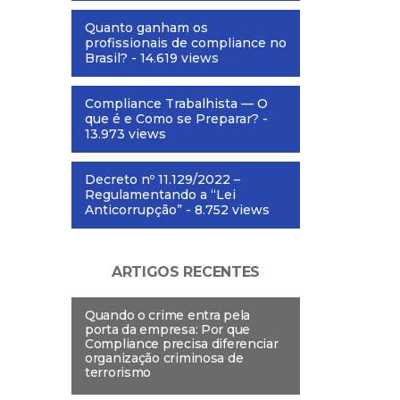
Quanto ganham os
profissionais de compliance no
Brasil?
- 14.619 views
Compliance Trabalhista — O
que é e Como se Preparar?
-
13.973 views
Decreto nº 11.129/2022 –
Regulamentando a “Lei
Anticorrupção”
- 8.752 views
ARTIGOS RECENTES
Quando o crime entra pela
porta da empresa: Por que
Compliance precisa diferenciar
organização criminosa de
terrorismo