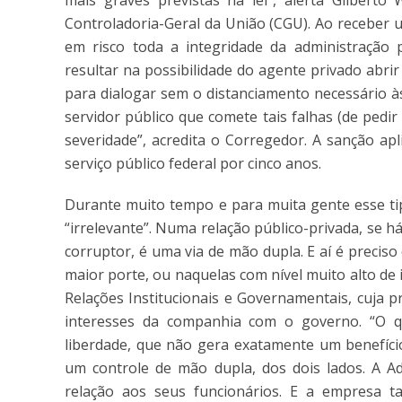
mais graves previstas na lei”, alerta Gilberto
Controladoria-Geral da União (CGU). Ao receber 
em risco toda a integridade da administração 
resultar na possibilidade do agente privado abri
para dialogar sem o distanciamento necessário às
servidor público que comete tais falhas (de pedi
severidade”, acredita o Corregedor. A sanção ap
serviço público federal por cinco anos.
Durante muito tempo e para muita gente esse ti
“irrelevante”. Numa relação público-privada, se h
corruptor, é uma via de mão dupla. E aí é preci
maior porte, ou naquelas com nível muito alto de
Relações Institucionais e Governamentais, cuja pr
interesses da companhia com o governo. “O q
liberdade, que não gera exatamente um benefíci
um controle de mão dupla, dos dois lados. A Ad
relação aos seus funcionários. E a empresa t