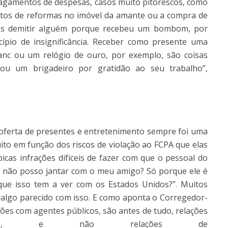
 pagamentos de despesas, casos muito pitorescos, como
ntos de reformas no imóvel da amante ou a compra de
os demitir alguém porque recebeu um bombom, por
pio de insignificância. Receber como presente uma
nc ou um relógio de ouro, por exemplo, são coisas
tou um brigadeiro por gratidão ao seu trabalho”,
a oferta de presentes e entretenimento sempre foi uma
ito em função dos riscos de violação ao FCPA que elas
icas infrações difíceis de fazer com que o pessoal do
u não posso jantar com o meu amigo? Só porque ele é
que isso tem a ver com os Estados Unidos?”. Muitos
algo parecido com isso. E como aponta o Corregedor-
ções com agentes públicos, são antes de tudo, relações
iro, e não relações de