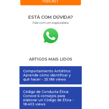
PODCAST
ESTÁ COM DÚVIDA?
Fale com um especialista
ARTIGOS MAIS LIDOS
Comportamiento Antiético:
Aprende cómo identificar y
qué hacer
- 25.186 views
Código de Conducta Ética:
Conoce 6 consejos para
elaborar un Código de Ética
-
18.403 views