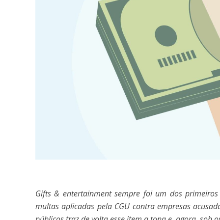
Gifts & entertainment sempre foi um dos primeiros
multas aplicadas pela CGU contra empresas acusadas
públicos traz de volta esse item a tona e, agora, sob os