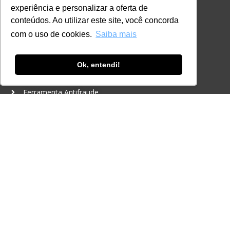
experiência e personalizar a oferta de
CONTATO
conteúdos. Ao utilizar este site, você concorda
+55 11 3259-2837
com o uso de cookies.
Saiba mais
+55 11 98924-8322
contato@lec.com.br
Ok, entendi!
Ferramenta Antifraude
Consulte aqui o cadastro da Instituição no
Sistema e-MEC