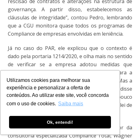
rescisão de contratos e alterações na estrutura de
governança. A partir disso, estabelecemos as
cláusulas de integridade”, contou Pedro, lembrando
que a CGU monitora quase todos os programas de
Compliance de empresas envolvidas em leniência.
Já no caso do PAR, ele explicou que o contexto é
dado pela portaria 1214/2020, e olha mais no sentido
de verificar se a empresa adotou medidas que
geraram a superação do problema. Olhar para a
causa raiz e ver se o problema foi superado. “Mas a
Utilizamos cookies para melhorar sua
experiência e personalizar a oferta de
metodologia aplicada em ambas é a mesma”, disse
conteúdos. Ao utilizar este site, você concorda
Pedro, para quem esse é um instrumento pouco
com o uso de cookies.
Saiba mais
explorado, mas que pode ser puxado pela nova lei de
contratações públicas.
Ok, entendi!
Também participando do debate, o fundador da
consultoria especializada Compliance Total, Wagner