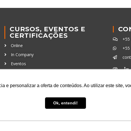
CURSOS, EVENTOS E
CO
CERTIFICAÇÕES
+55
Online
+55
In Company
con
Eventos
Certificações
Ferra
a e personalizar a oferta de conteúdos. Ao utilizar este site, 
Ok, entendi!