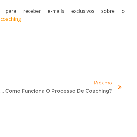
e para receber e-mails exclusivos sobre o
-coaching
Próximo
Baixe O E-Book “Gestão Jurídica Eficiente Em 5 Passos”; Leia O Primeiro Capítulo
Como Funciona O Processo De Coaching?