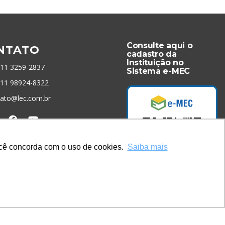
Consulte aqui o
NTATO
cadastro da
Instituição no
 11 3259-2837
Sistema e-MEC
 11 98924-8322
tato@lec.com.br
menta Antifraude
você concorda com o uso de cookies.
Saiba mais
Acesse Já!