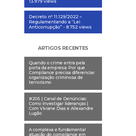
13.979 views
Decreto nº 11.129/2022 –
Regulamentando a “Lei
Anticorrupção”
- 8.752 views
ARTIGOS RECENTES
Quando o crime entra pela
porta da empresa: Por que
Compliance precisa diferenciar
organização criminosa de
terrorismo
#205 | Canal de Denúncias:
Como investigar lideranças |
Com Viviane Dias e Allexandre
Lugão
A complexa e fundamental
atuação do compliance em