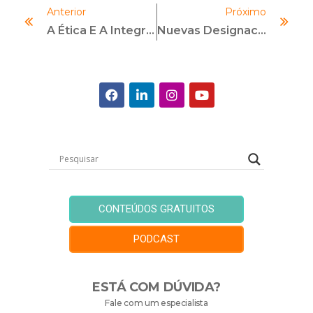
Anterior
Próximo
A Ética E A Integridade Das Áreas De Compras/Suprimentos Nas Organizações
Nuevas Designaciones A Cárteles Como Organizaciones Terroristas: Riesgos Legales Crecientes Y El Papel De La Debida Diligencia Estratégica
CONTEÚDOS GRATUITOS
PODCAST
ESTÁ COM DÚVIDA?
Fale com um especialista