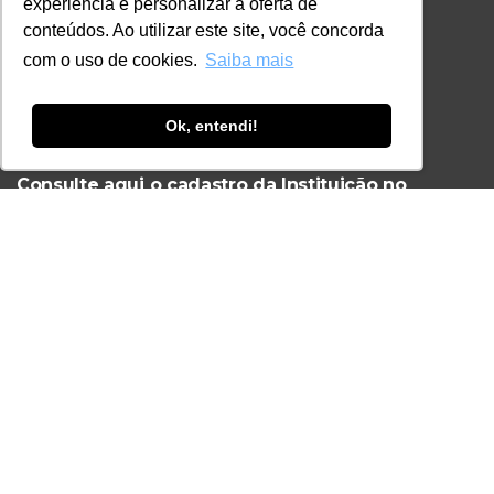
+55 11 3259-2837
experiência e personalizar a oferta de
conteúdos. Ao utilizar este site, você concorda
+55 11 98924-8322
com o uso de cookies.
Saiba mais
contato@lec.com.br
Ok, entendi!
Ferramenta Antifraude
Consulte aqui o cadastro da Instituição no
Sistema e-MEC